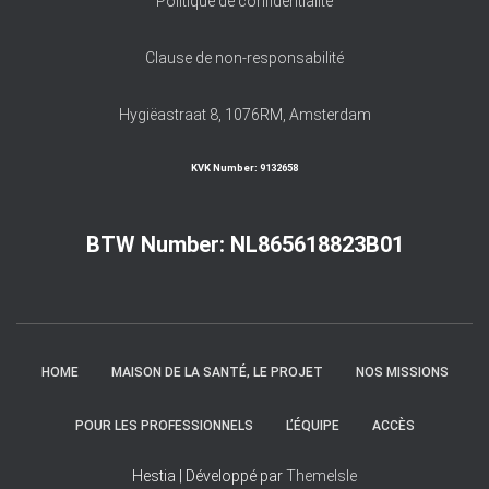
Politique de confidentialité
Clause de non-responsabilité
Hygiëastraat 8, 1076RM, Amsterdam
KVK Number:
9132658
BTW Number: NL865618823B01
HOME
MAISON DE LA SANTÉ, LE PROJET
NOS MISSIONS
POUR LES PROFESSIONNELS
L’ÉQUIPE
ACCÈS
Hestia | Développé par
ThemeIsle