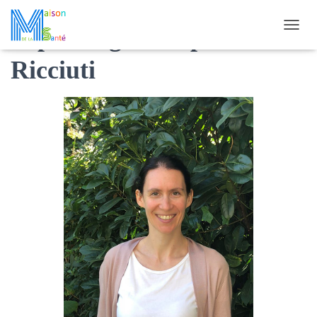
Sophrologue Delphine
O
U
Ricciuti
V
R
I
R
/
F
E
R
M
E
R
L
A
N
A
V
I
G
A